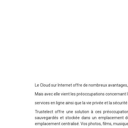
Le Cloud
sur Internet
offre de nombreux avantages
Mais
avec elle
vient
les
préoccupations concernant
services en ligne
ainsi que
la vie privée
et la sécurité
Trustelect
offre une solution
à ces préoccupatio
sauvegardés et stockée
dans
un
emplacement
d
emplacement centralisé
. Vos
photos
, films,
musique