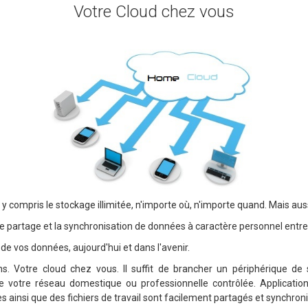
Votre Cloud chez vous
,
y compris le stockage
illimitée
, n'importe où,
n'importe quand. Mais auss
le partage et la
synchronisation
de
données à caractère personnel
entre
 de
vos données
,
aujourd'hui
et
dans
l'avenir
.
ns. V
otre cloud chez vous
.
Il suffit de brancher
un périphérique de
e votre réseau domestique ou professionnelle
contrôlée
.
Applicatio
s ainsi que des
fichiers de travail
sont
facilement partagés
et
synchroni