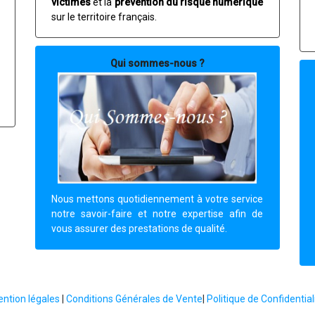
victimes
et la
prévention du risque numérique
sur le territoire français.
Qui sommes-nous ?
Nous mettons quotidiennement à votre service
notre savoir-faire et notre expertise afin de
vous assurer des prestations de qualité.
ntion légales
|
Conditions Générales de Vente
|
Politique de Confidential